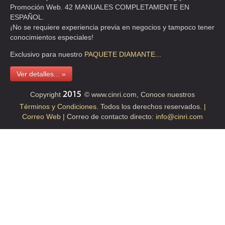
Promoción Web. 42 MANUALES COMPLETAMENTE EN
BLVD M.A.CAMACHO 1475-B , LA FLORIDA , C.P 53160 ,
ESPAÑOL.
NAUCALPAN DE JUAREZ , MEX
¡No se requiere experiencia previa en negocios y tampoco tener
TEL:(55)5360-1766
conocimientos especiales!
Exclusivo para nuestro
PAQUETE
DIAMANTE...
SALONES MONARQUIA CORONADO
Ver detalles... »
BAHIA DE STA BARBARA 49 , VERONICA ANZURES , C.P 11300 ,
MIGUEL HIDALGO , DF
Copyright
© www.cinri.com, Conoce nuestros
TEL:(55)5260-3071
Términos y Condiciones.
Todos los derechos reservados.
|
Correo Web |
Correo de contacto directo:
info@cinri.com
VILLA FLORENTINA
PABLO LUIS RIVAS M 601 , ESCUADRON 201 , C.P 09060 , MEXICO
, DF
TEL:(55)5582-4914
BANQUETES ARIES
GENERAL TOROELLA No 10 B _22 , AMPLIACION DANIEL GARZA ,
C.P 11840 , MIGUEL HIDALGO , DF