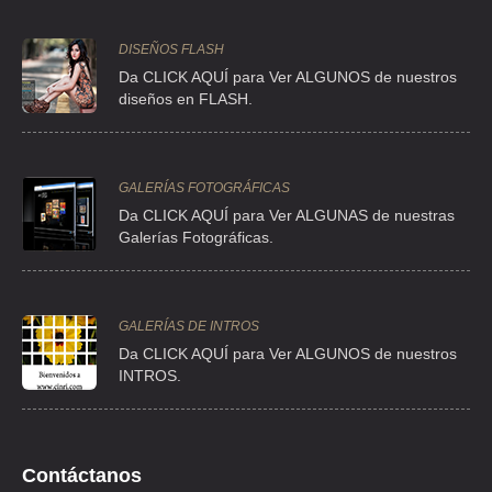
MEXICO , DF
TEL:(55)5604-1452
DISEÑOS FLASH
Da CLICK AQUÍ para Ver ALGUNOS de nuestros
ABA SALONES A SU GUSTO
diseños en FLASH.
PESTALOZZI 1106 , DEL VALLE CENTRO , C.P 03100 , BENITO
JUAREZ , DF
TEL:(55)5604-1452
GALERÍAS FOTOGRÁFICAS
Da CLICK AQUÍ para Ver ALGUNAS de nuestras
Galerías Fotográficas.
ALTODI'S
TLALPAN 1295 , PORTALES , C.P 03300 , DF
TEL:(55)5672-0919
GALERÍAS DE INTROS
Da
CLICK AQUÍ para Ver ALGUNOS de nuestros
ALVI
INTROS.
INSTITUTO POLITECNICO NAL 2523 , ZACATENCO , C.P 07360 , DF
TEL:(55)5752-2165
Contáctanos