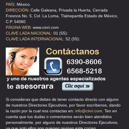
ATENCION EVENTOS XEL-HA
PAÍS:
México.
DIRECCIÓN:
Calle Galeana, Privada la Huerta, Cerrada
ARENAL 10 , SAN LORENZO HUIPULCO , C.P 14370 , MEXICO , DF
Fresnos No. 5, Col. La Loma, Tlalnepantla Estado de México,
TEL:(55)5513-5843
C.P. 54060
PÁGINA WEB:
www.cinri.com
CLAVE LADA NACIONAL:
01 (55):
EL MIRADOR SALON DE FIESTAS
CLAVE LADA INTERNACIONAL:
52 (55):
ZAPOTE BLANCO # 2 , PUEBLO NUEVO ALTO , C.P 10640 , LA
MAGDALENA CONTRERAS , DF
TEL:(55)4439-6338
LA HACIENDA DE LOS MORALES
VAZQUEZ DE MELLA 525 , DEL BOSQUE POLANCO , C.P 11510 , DF
TEL:(55)5283-3026
Si consideras que debes de tener contacto directo con alguno
de nuestros Directores Ejecutivos, por favor escríbenos, dando
LA HERENCIA
la razón por la cual nos contactas en:
info@cinri.com
. Ten en
cuenta que tus dudas o comentarios serán bien atendidos
MARTIRES IRLANDESES 55 , PARQUE SAN ANDRES , C.P 04040 ,
MEXICO , DF
personalmente, por alguno de nuestros Directores Ejecutivos,
ya que solo ellos son quienes revisan este correo.