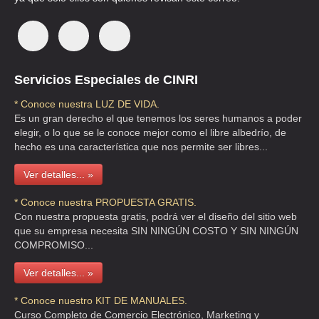
TEL:(55)5689-9023
LAS PALAPAS
AV. DE LAS ARMAS NTE. No 80 A , SAN JOSE PUENTE DE VIGAS ,
C.P 54090 , MEXICO , MEX
Servicios Especiales de CINRI
TEL:(55)5394-4307
* Conoce nuestra LUZ DE VIDA.
Es un gran derecho el que tenemos los seres humanos a poder
elegir, o lo que se le conoce mejor como el libre albedrío, de
LOS CANDILES SUS SALONES DE ENSUEÑO
hecho es una característica que nos permite ser libres...
TEPETLAPA 2075 , RESIDENCIAL CAFETALES , C.P 04930 , DF
Ver detalles... »
TEL:(55)5671-9109
* Conoce nuestra PROPUESTA GRATIS.
Con nuestra propuesta gratis, podrá ver el diseño del sitio web
SALON JARDIN CASA DE PIEDRA
que su empresa necesita SIN NINGÚN COSTO Y SIN NINGÚN
AV SAN JOSE 13 B 2 , LOMAS DE LINDAVISTA , C.P 54180 , MEXICO
COMPROMISO...
, MEX
Ver detalles... »
TEL:(55)5715-1282
* Conoce nuestro KIT DE MANUALES.
Curso Completo de Comercio Electrónico, Marketing y
SALON PATIO DE LA VIRREINA