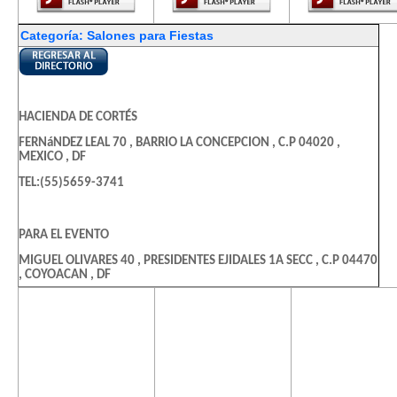
Categoría: Salones para Fiestas
HACIENDA DE CORTÉS
FERNáNDEZ LEAL 70 , BARRIO LA CONCEPCION , C.P 04020 ,
MEXICO , DF
TEL:(55)5659-3741
PARA EL EVENTO
MIGUEL OLIVARES 40 , PRESIDENTES EJIDALES 1A SECC , C.P 04470
, COYOACAN , DF
TEL:(55)5607-3969
El contenido de
El contenido de
El contenido
esta página
esta página
esta págin
requiere una
requiere una
requiere u
QUALITY GOURMET
versión más
versión más
versión m
reciente de
reciente de
reciente d
PIPIZAHUA 103 , PEDREGAL DE SANTO DOMINGO , C.P 04369 ,
Adobe Flash
Adobe Flash
Adobe Fla
COYOACAN , DF