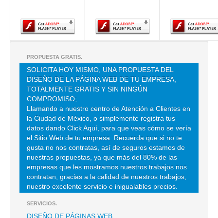
Player.
Player.
Player.
TEL:(55)5618-0529
SALON VICTORIA
MARIANO ESCOBEDO 55 , LA ASUNCION , C.P 09000 , IZTAPALAPA
PROPUESTA GRATIS.
, DF
SOLICITA HOY MISMO, UNA PROPUESTA DEL
TEL:(55)5685-8190
DISEÑO DE LA PÁGINA WEB DE TU EMPRESA,
TOTALMENTE GRATIS Y SIN NINGÚN
COMPROMISO;
VILLA FLORENTINA
Llamando a nuestro centro de Atención a Clientes en
la Ciudad de México, o simplemente registra tus
PABLO LUIS RIVAS M 601 , ESCUADRON 201 , C.P 09060 , MEXICO
, DF
datos dando Click Aquí, para que veas cómo se vería
el Sitio Web de tu empresa. Recuerda que si no te
TEL:(55)5582-4914
gusta no nos contratas, así de seguros estamos de
nuestras propuestas, ya que más del 80% de las
empresas que les mostramos nuestros trabajos nos
BUENAVISTA HACIENDA
contratan, gracias a la calidad de nuestros trabajos,
HACIENDA DE BUENAVISTA EL GRANDE 100 , SAN JOSE DE
nuestro excelente servicio e inigualables precios.
BUENAVISTA EL GRANDE , C.P 50850 , MEX
SERVICIOS.
TEL:(55)5264-7018
DISEÑO DE PÁGINAS WEB